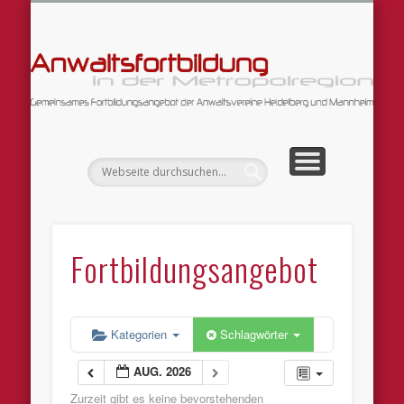
DATENSCHUTZERKLÄRUNG
ARBEITSGEMEINSCHAFTEN
FORTBILDUNGSANGEBOT
WILLKOMMEN!
IMPRESSUM
An
Fortbildungsangebot
Kategorien
Schlagwörter
AUG. 2026
Zurzeit gibt es keine bevorstehenden