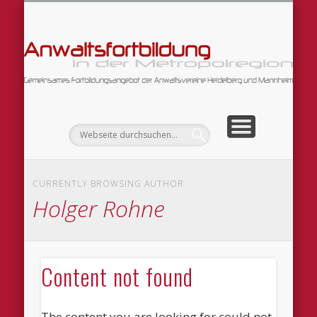
DATENSCHUTZERKLÄRUNG
ARBEITSGEMEINSCHAFTEN
FORTBILDUNGSANGEBOT
WILLKOMMEN!
IMPRESSUM
An
CURRENTLY BROWSING AUTHOR
Holger Rohne
Content not found
The content you are looking for could not