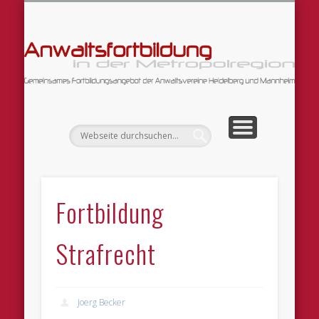
DATENSCHUTZERKLÄRUNG
ARBEITSGEMEINSCHAFTEN
FORTBILDUNGSANGEBOT
WILLKOMMEN!
IMPRESSUM
An
Fortbildung
Strafrecht
Joerg Becker