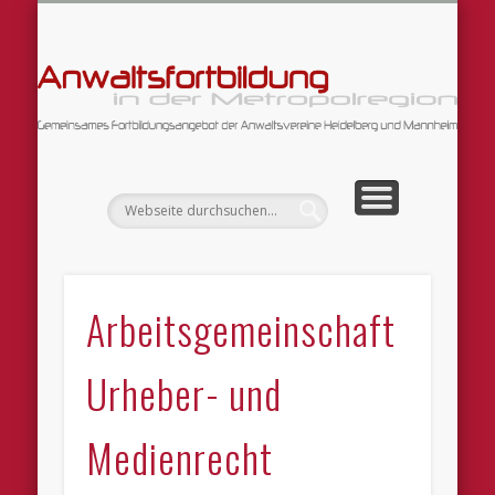
DATENSCHUTZERKLÄRUNG
ARBEITSGEMEINSCHAFTEN
FORTBILDUNGSANGEBOT
WILLKOMMEN!
IMPRESSUM
An
Arbeitsgemeinschaft
Urheber- und
Medienrecht