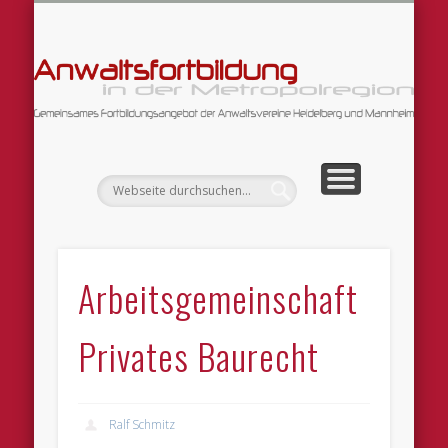
DATENSCHUTZERKLÄRUNG
ARBEITSGEMEINSCHAFTEN
FORTBILDUNGSANGEBOT
WILLKOMMEN!
IMPRESSUM
An
Arbeitsgemeinschaft
Privates Baurecht
Ralf Schmitz