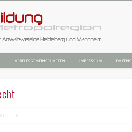
Anwaltsf
nd Mannheim
T
ARBEITSGEMEINSCHAFTEN
IMPRESSUM
DATENS
Metropol
echt
2014