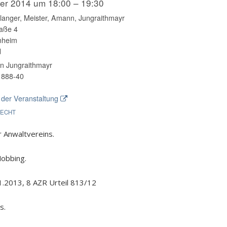
ber 2014 um 18:00 – 19:30
langer, Meister, Amann, Jungraithmayr
raße 4
nheim
d
in Jungraithmayr
 888-40
der Veranstaltung
RECHT
 Anwaltvereins.
Mobbing.
.2013, 8 AZR Urteil 813/12
s.