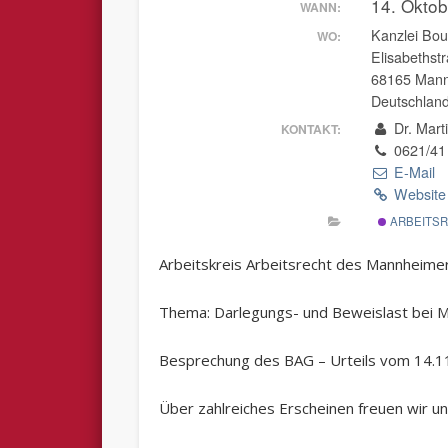
14. Okto
WANN:
Kanzlei Bou
WO:
Elisabethst
68165 Man
Deutschlan
Dr. Mart
KONTAKT:
0621/41
E-Mail
Website 
ARBEITS
Arbeitskreis Arbeitsrecht des Mannheimer
Thema: Darlegungs- und Beweislast bei 
Besprechung des BAG – Urteils vom 14.11
Über zahlreiches Erscheinen freuen wir un